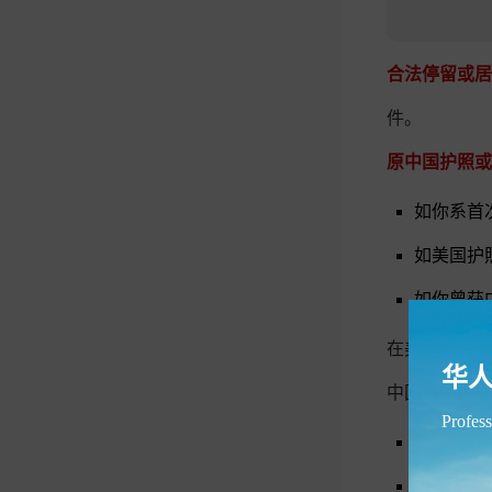
合法停留或居
件。
原中国护照或
如你系首
如美国护
如你曾获
在美国出生的
华
中国境内贸易
Profess
1、被邀
2、被邀