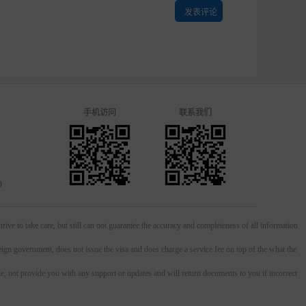
手机访问
联系我们
0
can not guarantee the accuracy and completeness of all information
ign government, does not issue the visa and does charge a service fee on top of the what the
ite, not provide you with any support or updates and will return documents to you if incorrect