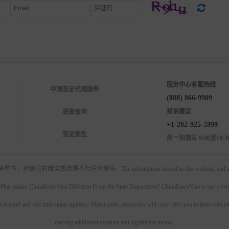
服务中心客服热线
中国签证代理服务
(888) 866-9909
投诉建议
进度查询
+1-202-925-5999
签证类型
周一到周五 9:00至18:3
mation related to this website, and strive to take care, but still 
n. What makes ChinaEntryVisa Different From the State Department? ChinaEntryVisa is not a fore
n-around and real time status updates. Please note, embassies will only refer you to their web s
causing additional expense and significant delays.