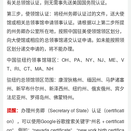
有关总领馆认证，则无需事先送美国国务院认证。
第三步，使领馆认证：将经州务卿认证过的文件，送大使
馆或相关总领事馆申请领事认证。请根据以上第二步所提
的州务卿办公室所在地，按照中国驻美使领馆领区划分，
向大使馆或相应的总领事馆递交认证申请。如未能按照领
区划分递交申请的，将不能办理。
中国驻纽约领事馆辖区：OH、PA、NY、NJ、ME、V
T、RI、CT、MA、NH
驻纽约总领馆领区范围：康涅狄格州、缅因州、马萨诸塞
州、新罕布什尔州、新泽西州、纽约州、俄亥俄州、宾夕
法尼亚州、罗得岛州、佛蒙特州。
提醒：
办理州务卿（Secretary of State）认证（certificati
on），可以使用Google谷歌搜索关键字“州名 + certificati
on”，例如：“nevada certificate”，“new york birth certifica